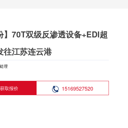
】70T双级反渗透设备+EDI超
发往江苏连云港
处理
15169527520
获取报价