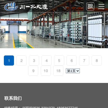
1
2
3
4
5
6
7
8
9
10
18
联系我们
销售经理： 赵明超0536-3291379 15053677746