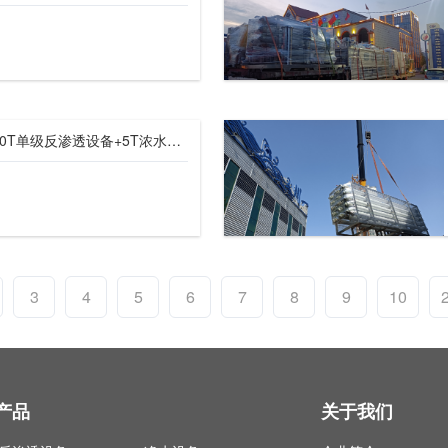
【川一股份】出口越南20T单级反渗透设备+5T浓水回收设备装车发往越南
3
4
5
6
7
8
9
10
产品
关于我们