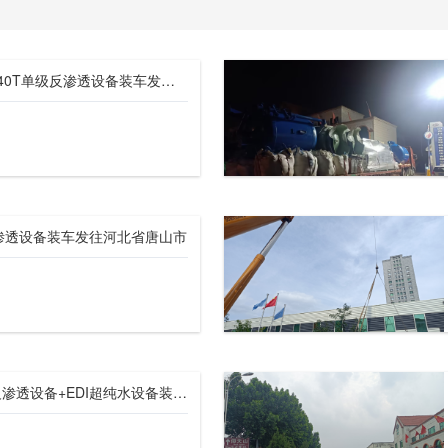
【川一股份】15T双级+40T单级反渗透设备装车发往临沂市
反渗透设备装车发往河北省唐山市
【川一股份】10T双级反渗透设备+EDI超纯水设备装车发往土库曼斯坦