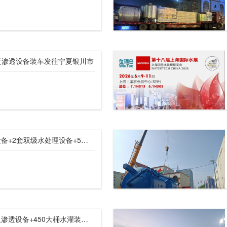
H反渗透设备装车发往宁夏银川市
【川一股份】25T过滤设备+2套双级水处理设备+5套供水机组装车发往江苏苏州
【川一股份】10T双级反渗透设备+450大桶水灌装线水厂设备装车发往河北深州