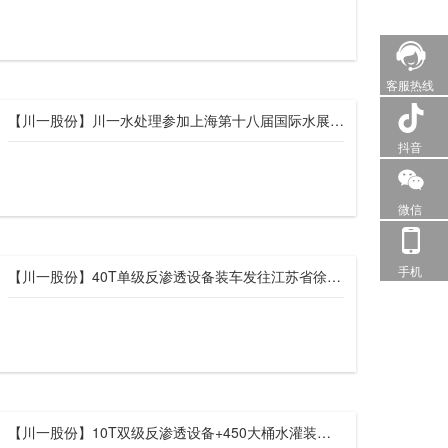
客服热线
【川一股份】川一水处理参加上海第十八届国际水展欢迎莅临参观
抖音
微信
手机
【川一股份】40T单级反渗透设备装车发往江苏省徐州市
【川一股份】10T双级反渗透设备+450大桶水灌装线水厂设备装车发往河北深州