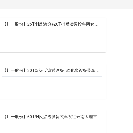
【川一股份】25T/H反渗透+20T/H反渗透设备两套装车发往西藏自治区
【川一股份】30T双级反渗透设备+软化水设备装车发往济宁邹城市
【川一股份】60T/H反渗透设备装车发往云南大理市