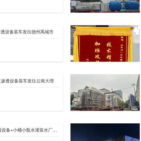
反渗透设备装车发往德州禹城市
H反渗透设备装车发往云南大理
【川一股份】双级反渗透设备+小桶小瓶水灌装水厂设备发往内蒙古清河县