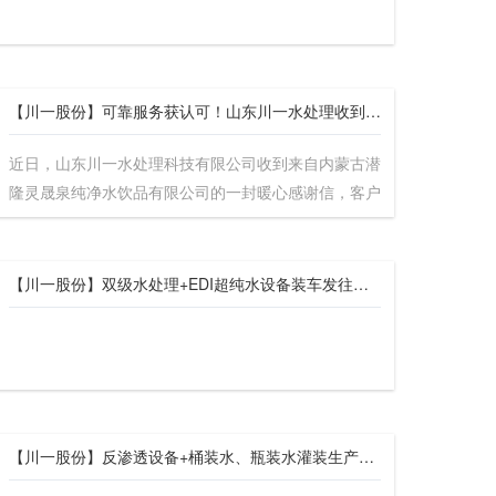
【川一股份】可靠服务获认可！山东川一水处理收到内蒙古客户感谢信
近日，山东川一水处理科技有限公司收到来自内蒙古潜
隆灵晟泉纯净水饮品有限公司的一封暖心感谢信，客户
对公司设备技术、现场调试服务及两位技术人员尽职尽
责的工作态度给予
【川一股份】双级水处理+EDI超纯水设备装车发往天津滨海
【川一股份】反渗透设备+桶装水、瓶装水灌装生产线装车发往山西省忻州市