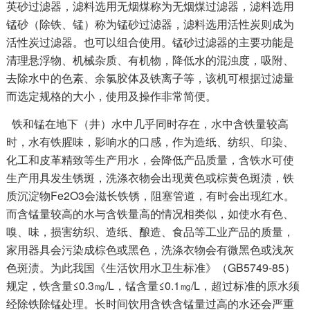
英砂过滤器，滤料选用无烟煤称为无烟煤过滤器，滤料选用
锰砂（除铁、锰）称为锰砂过滤器，滤料选用活性炭则成为
活性炭过滤器。也可以组合使用。锰砂过滤器的主要功能是
清理悬浮物、机械杂质、有机物，降低水的混浊度，吸附、
去除水中的色素、余氯胶体及铁离子等，该机可根据过滤量
而选定规格的大小，使用及操作非常简便。
铁和锰在地下（井）水中几乎同时存在，水中含铁量较高
时，水有铁腥味，影响水的口感，作为造纸、纺织、印染、
化工和皮革精致等生产用水，会降低产品质量，含铁水可使
生产用具发生锈斑，洗涤衣物会出现黄色或棕黄色斑渍，铁
质沉淀物Fe2O3会滋长铁锈，阻塞管道，有时会出现红水。
而含锰量较高的水与含铁量高的情况相类似，如使水有色、
嗅、味，损害纺织、造纸、酿造、食品等工业产品的质量，
家用器具会污染成棕色或黑色，洗涤衣物会有微黑色或浅灰
色斑渍。为此我国《生活饮用水卫生标准》（GB5749-85）
规定，铁含量≤0.3㎎/L，锰含量≤0.1㎎/L，超过标准的原水须
经除铁除锰处理。长时间饮用含铁含锰量过高的水还会严重